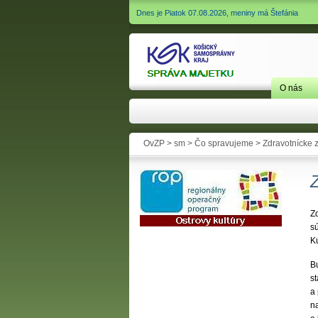
Dnes je Piatok 07.08.2026, meniny má Štefánia
O nás
OvZP >
sm
>
Čo spravujeme
> Zdravotnícke 
Zd
s
K
B
s
a 
n