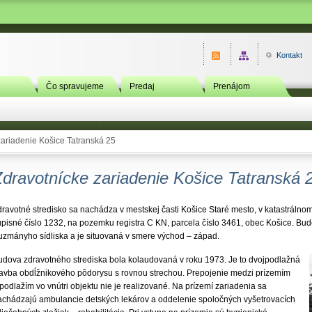
Kontakt
Čo spravujeme
Predaj
Prenájom
zariadenie Košice Tatranská 25
Zdravotnícke zariadenie Košice Tatranská 
ravotné stredisko sa nachádza v mestskej časti Košice Staré mesto, v katastrálnom
úpisné číslo 1232, na pozemku registra C KN, parcela číslo 3461, obec Košice. Budo
uzmányho sídliska a je situovaná v smere východ – západ.
udova zdravotného strediska bola kolaudovaná v roku 1973. Je to dvojpodlažná
tavba obdĺžnikového pôdorysu s rovnou strechou. Prepojenie medzi prízemím
podlažím vo vnútri objektu nie je realizované. Na prízemí zariadenia sa
achádzajú ambulancie detských lekárov a oddelenie spoločných vyšetrovacích