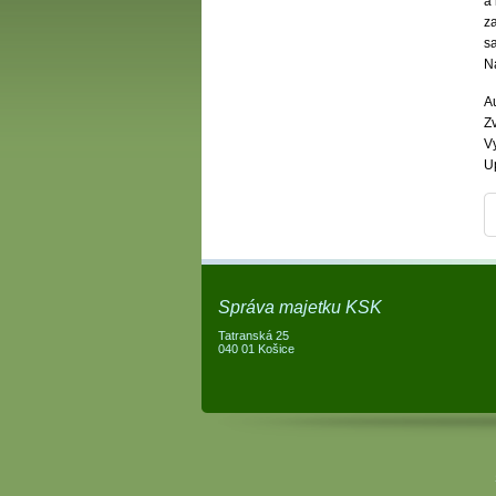
a 
z
s
N
A
Zv
V
U
Správa majetku KSK
Tatranská 25
040 01 Košice