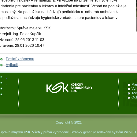
liečebných zložiek – rehabilitácia. Pri vstupe na prízemie sú hygienické
ariadenia pre pacientov a lekárov a infekčná miestnosť. Vchod na podlažie je
amostatný. Na podlaží sa nachádzajú pediatrická a odborná ambulancia.
a podlaží sa nachádzajú hygienické zariadenia pre pacientov a lekárov.
utor/zdroj: Správa majetku KSK
erejnil: Ing. Peter Kupčík
ytvorené: 25.05.2013 11:03
pravené: 28.01.2020 10:47
Poslať známemu
Vytlačiť
Map
Vyh
Tec
Och
Copyright © 2021
Správa majetku KSK. Všetky práva vyhradené. Stránky generuje
redakčný systém WebJET