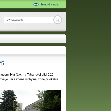
Textová verzia
Hľadať
25
 území Hušťáky, na Tatranskej ulici č.25,
va je umiestnená v obytnej zóne, v lokalite