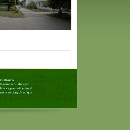
a stránok
lásenie o prístupnosti
hnický prevádzkovateľ
rana osobných údajov
.